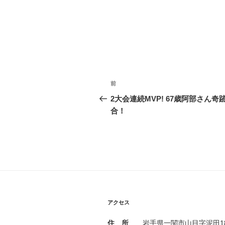
投
過
前
稿
去
2大会連続MVP! 67歳阿部さん奇
の
合！
ナ
投
ビ
稿
ゲ
ー
シ
ョ
アクセス
ン
住 所
岩手県一関市山目字泥田183