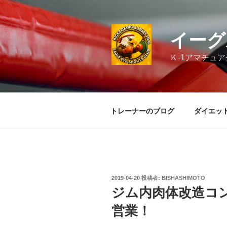
コ
ン
テ
イーグ
ン
ツ
Ｋ-1アマチュ
へ
ス
キ
ッ
トレーナーのブログ
ダイエッ
プ
投
2019-04-20
投稿者:
BISHASHIMOTO
稿
ジム内肉体改造コン
日:
営業！