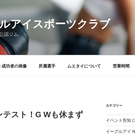
ルアイスポーツクラブ
ア公認ジム
ト成功者の画像
所属選手
ムエタイについて
営業時間
カテゴリー
テスト！G Wも休まず
イベント告知
(
イーグルアイ N