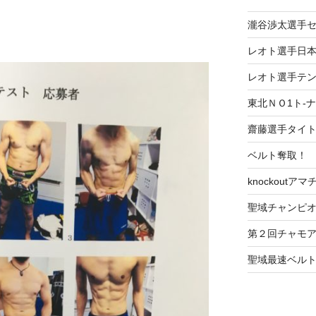
瀧谷渉太選手
レオト選手日本
レオト選手テ
東北ＮＯ1ト-
齋藤選手タイ
ベルト奪取！
knockoutア
聖域チャンピオ
第２回チャモ
聖域最速ベル