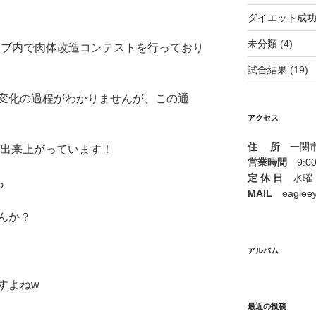
ダイエット成
未分類
(4)
ラブ内で肉体改造コンテストを行っており
試合結果
(19)
変化の過程がわかりませんが、この通
アクセス
住 所
一関市山
に出来上がっています！
営業時間
9:00 
定 休 日
水曜
ら
MAIL
eagleeye
んか？
アルバム
すよねw
最近の投稿