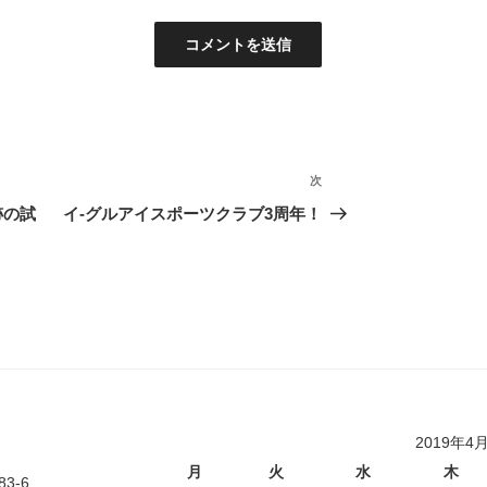
次
次
の
跡の試
イ-グルアイスポーツクラブ3周年！
投
稿
2019年4
月
火
水
木
-6