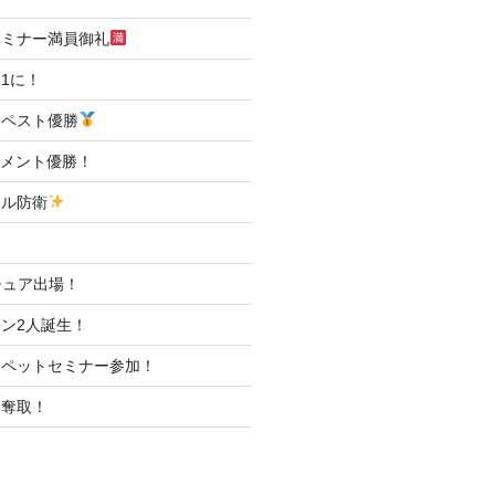
セミナー満員御礼
1に！
ンペスト優勝
ナメント優勝！
トル防衛
マチュア出場！
ン2人誕生！
アペットセミナー参加！
ト奪取！