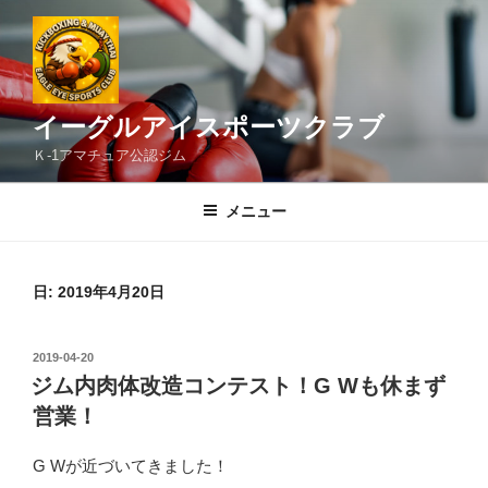
コ
ン
テ
ン
ツ
イーグルアイスポーツクラブ
へ
Ｋ-1アマチュア公認ジム
ス
キ
メニュー
ッ
プ
日:
2019年4月20日
投
2019-04-20
稿
ジム内肉体改造コンテスト！G Wも休まず
日:
営業！
G Wが近づいてきました！