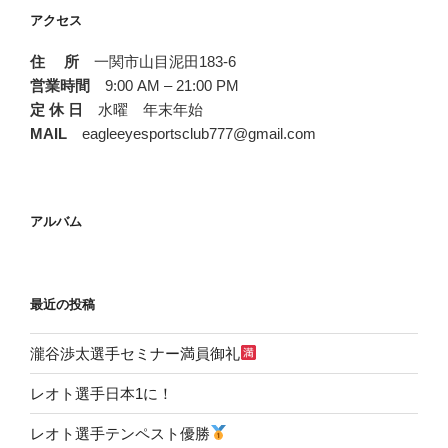
アクセス
住 所
一関市山目泥田183-6
営業時間
9:00 AM – 21:00 PM
定 休 日
水曜 年末年始
MAIL
eagleeyesportsclub777@gmail.com
アルバム
最近の投稿
瀧谷渉太選手セミナー満員御礼
レオト選手日本1に！
レオト選手テンペスト優勝