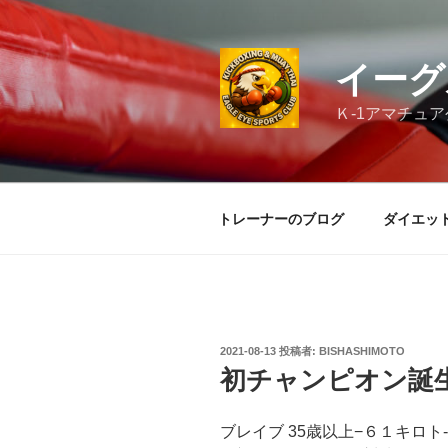
コ
ン
テ
イーグ
ン
ツ
Ｋ-1アマチュ
へ
ス
キ
ッ
トレーナーのブログ
ダイエッ
プ
投
2021-08-13
投稿者:
BISHASHIMOTO
稿
初チャンピオン誕
日:
ブレイブ 35歳以上−６１キロ