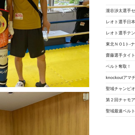
瀧谷渉太選手
レオト選手日本
レオト選手テ
東北ＮＯ1ト-
齋藤選手タイ
ベルト奪取！
knockoutア
聖域チャンピオ
第２回チャモ
聖域最速ベル