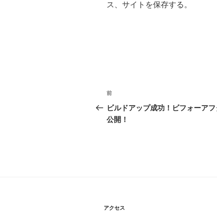
ス、サイトを保存する。
投
過
前
稿
去
ビルドアップ成功！ビフォーアフ
の
公開！
ナ
投
ビ
稿
ゲ
ー
シ
ョ
アクセス