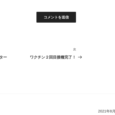
次
次
の
ター
ワクチン２回目接種完了！
投
稿
2021年8