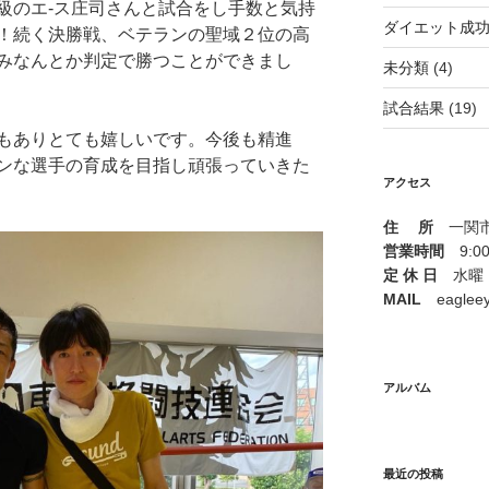
級のエ-ス庄司さんと試合をし手数と気持
ダイエット成
！続く決勝戦、ベテランの聖域２位の高
みなんとか判定で勝つことができまし
未分類
(4)
試合結果
(19)
もありとても嬉しいです。今後も精進
ンな選手の育成を目指し頑張っていきた
アクセス
住 所
一関市山
営業時間
9:00 
定 休 日
水曜
MAIL
eagleeye
アルバム
最近の投稿