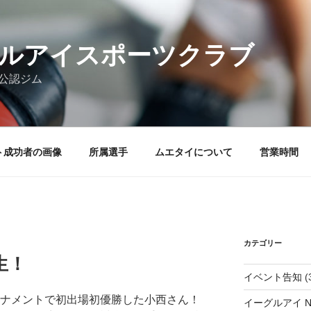
ルアイスポーツクラブ
ア公認ジム
ト成功者の画像
所属選手
ムエタイについて
営業時間
カテゴリー
生！
イベント告知
(
ト-ナメントで初出場初優勝した小西さん！
イーグルアイ N