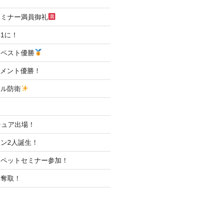
セミナー満員御礼
1に！
ンペスト優勝
ナメント優勝！
トル防衛
マチュア出場！
ン2人誕生！
アペットセミナー参加！
ト奪取！