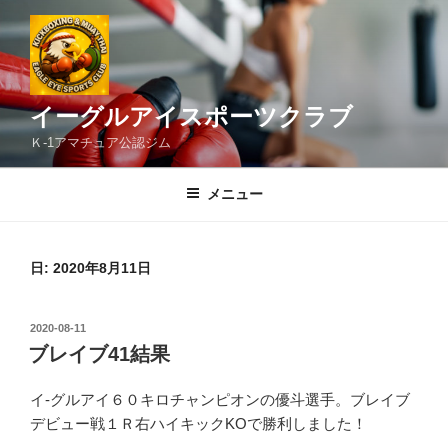
コ
ン
テ
ン
ツ
イーグルアイスポーツクラブ
へ
Ｋ-1アマチュア公認ジム
ス
キ
メニュー
ッ
プ
日:
2020年8月11日
投
2020-08-11
稿
ブレイブ41結果
日:
イ-グルアイ６０キロチャンピオンの優斗選手。ブレイブ
デビュー戦１Ｒ右ハイキックKOで勝利しました！