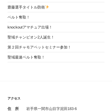
齋藤選手タイトル防衛
ベルト奪取！
knockoutアマチュア出場！
聖域チャンピオン2人誕生！
第２回チャモアペットセミナー参加！
聖域最速ベルト奪取！
アクセス
住 所
岩手県一関市山目字泥田183-6