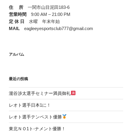
住 所
一関市山目泥田183-6
営業時間
9:00 AM – 21:00 PM
定 休 日
水曜 年末年始
MAIL
eagleeyesportsclub777@gmail.com
アルバム
最近の投稿
瀧谷渉太選手セミナー満員御礼
レオト選手日本1に！
レオト選手テンペスト優勝
東北ＮＯ1ト-ナメント優勝！