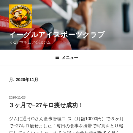
コ
ン
テ
ン
ツ
イーグルアイスポーツクラブ
へ
Ｋ-1アマチュア公認ジム
ス
キ
メニュー
ッ
プ
月:
2020年11月
投
2020-11-23
稿
３ヶ月で−27キロ痩せ成功！
日:
ジムに通うOさん食事管理コ-ス（月額10000円）で３ヶ月
で−27キロ痩せました！毎日の食事を携帯で写真をとり報
告してもらいました。すると誤った食生活が数多く見ら