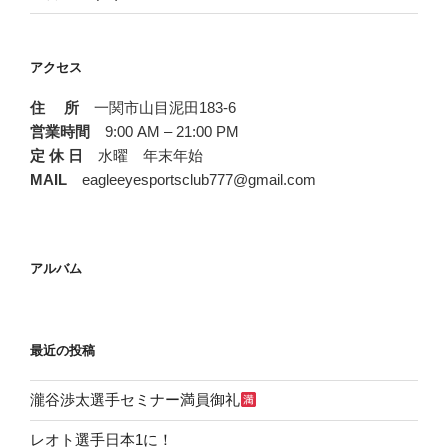
アクセス
住 所
一関市山目泥田183-6
営業時間
9:00 AM – 21:00 PM
定 休 日
水曜 年末年始
MAIL
eagleeyesportsclub777@gmail.com
アルバム
最近の投稿
瀧谷渉太選手セミナー満員御礼
レオト選手日本1に！