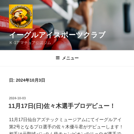
コ
ン
テ
ン
ツ
イーグルアイスポーツクラブ
へ
Ｋ-1アマチュア公認ジム
ス
キ
メニュー
ッ
プ
日:
2024年10月3日
投
2024-10-03
稿
11月17日(日)佐々木選手プロデビュー！
日:
11月17日仙台アズテックミュージアムにてイーグルアイ
第2号となるプロ選手の佐々木優斗君がデビューします！
相手は元聖域バンタム級チャンピオンのリョウガ選手で