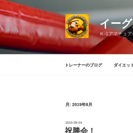
コ
ン
テ
イーグ
ン
ツ
Ｋ-1アマチュ
へ
ス
キ
ッ
トレーナーのブログ
ダイエッ
プ
月:
2019年8月
投
2019-08-04
稿
祝勝会！
日: