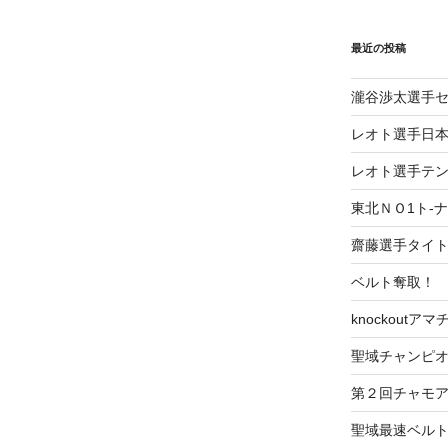
最近の投稿
瀧谷渉太選手
レオト選手日本
レオト選手テ
東北ＮＯ1ト-
齋藤選手タイ
ベルト奪取！
knockoutア
聖域チャンピオ
第２回チャモ
聖域最速ベル