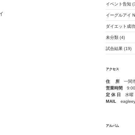
イベント告知
(
イ
イーグルアイ N
ダイエット成
未分類
(4)
試合結果
(19)
アクセス
住 所
一関市山
営業時間
9:00 
定 休 日
水曜
MAIL
eagleeye
アルバム