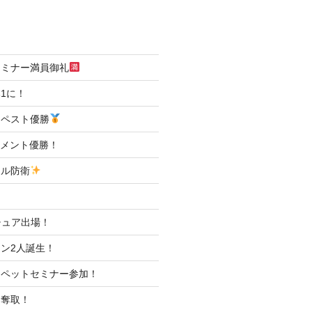
セミナー満員御礼
1に！
ンペスト優勝
ナメント優勝！
トル防衛
マチュア出場！
ン2人誕生！
アペットセミナー参加！
ト奪取！